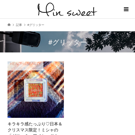
記事
#グリッター
#グリッター
HEALTH&BEAUTY
キラキラ感たっぷり♡日本＆
クリスマス限定！ミシャの