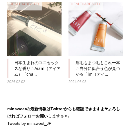
HEALTH&BEAUTY
HEALTH&BEAUTY
日本生まれのユニセック
眉毛もまつ毛もこれ一本
スな香り♡Aíam（アイア
♡自分に似合う色が見つ
ム）「cha...
かる「im（アイ...
2026.02.02
2024.06.03
minsweetの最新情報はTwitterからも確認できますよ❤︎よろし
ければフォローお願いします☺︎✧₊
Tweets by minsweet_JP