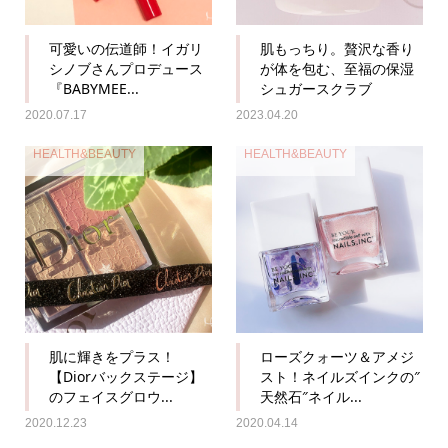
可愛いの伝道師！イガリ
肌もっちり。贅沢な香り
シノブさんプロデュース
が体を包む、至福の保湿
『BABYMEE...
シュガースクラブ
2020.07.17
2023.04.20
HEALTH&BEAUTY
HEALTH&BEAUTY
肌に輝きをプラス！
ローズクォーツ＆アメジ
【Diorバックステージ】
スト！ネイルズインクの″
のフェイスグロウ...
天然石″ネイル...
2020.12.23
2020.04.14