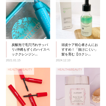
炭酸泡で毛穴汚れサッパ
頭皮ケア初心者さんにお
リ♪沖縄もずくのハイスペ
すすめ！「抜けにくい」
ッククレンジン...
髪を育む【ロクシ...
2021.01.15
2024.12.10
HEALTH&BEAUTY
HEALTH&BEAUTY