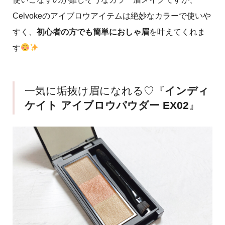
Celvokeのアイブロウアイテムは絶妙なカラーで使いや
すく、
初心者の方でも簡単におしゃ眉
を叶えてくれま
す
一気に垢抜け眉になれる♡『
インディ
ケイト アイブロウパウダー EX02
』