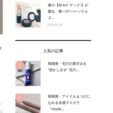
春の【M.A.C-マック-】が
贈る、唯一の”パーソナル
ヌ...
2025.02.18
作
人気の記事
韓国発・毛穴の黒ずみを
1
“溶かし出す” 毛穴...
韓国発・アイドルまつげに
2
なれる水感マスカラ
『mude.』