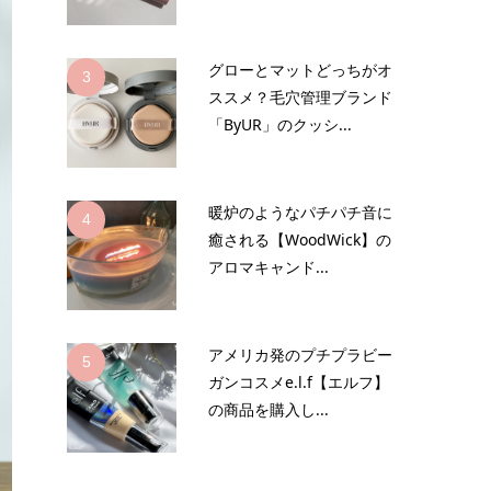
グローとマットどっちがオ
3
ススメ？毛穴管理ブランド
「ByUR」のクッシ...
暖炉のようなパチパチ音に
4
癒される【WoodWick】の
アロマキャンド...
アメリカ発のプチプラビー
5
ガンコスメe.l.f【エルフ】
の商品を購入し...