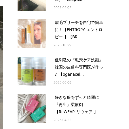
2026.02.02
眉毛ブリーチを自宅で簡単
に！【ENTROPY-エントロ
ピー-】【BR...
2025.10.29
低刺激の『毛穴ケア洗顔』
韓国の皮膚科専門医が作っ
た【oganacel...
2025.06.09
好きな服をずっと綺麗に！
『再生』柔軟剤
【ReWEAR-リウェア-】
2025.04.22