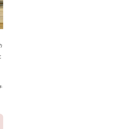
カ
と
チ