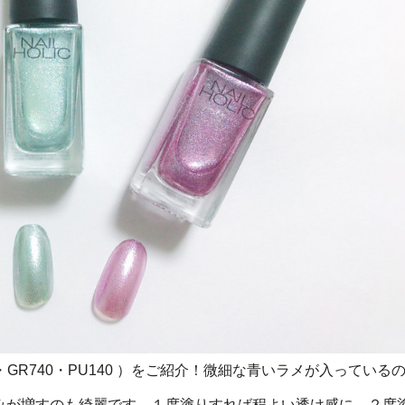
GR740・PU140 ）をご紹介！微細な青いラメが入っている
みが増すのも綺麗です。１度塗りすれば程よい透け感に、２度