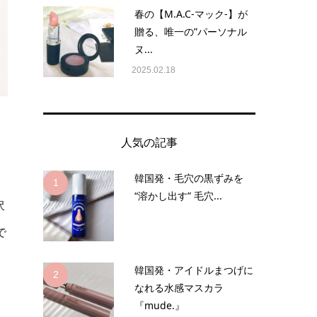
春の【M.A.C-マック-】が
贈る、唯一の”パーソナル
ヌ...
2025.02.18
人気の記事
韓国発・毛穴の黒ずみを
1
“溶かし出す” 毛穴...
沢
で
韓国発・アイドルまつげに
2
なれる水感マスカラ
『mude.』