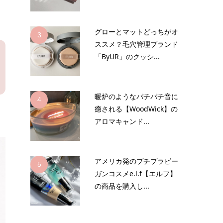
グローとマットどっちがオ
3
ススメ？毛穴管理ブランド
「ByUR」のクッシ...
暖炉のようなパチパチ音に
4
癒される【WoodWick】の
アロマキャンド...
アメリカ発のプチプラビー
5
ガンコスメe.l.f【エルフ】
の商品を購入し...