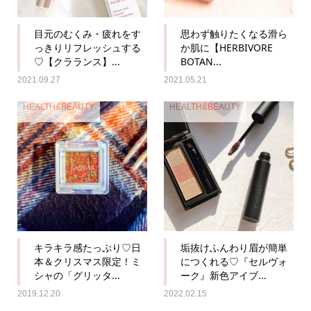
目元のむくみ・疲れをす
思わず触りたくなる滑ら
っきりリフレッシュする
か肌に【HERBIVORE
♡【クラランス】...
BOTAN...
2021.09.27
2021.05.21
HEALTH&BEAUTY
HEALTH&BEAUTY
キラキラ感たっぷり♡日
垢抜けふんわり眉が簡単
本＆クリスマス限定！ミ
につくれる♡『セルヴォ
シャの「グリッタ...
ーク』新色アイブ...
2019.12.20
2022.02.15