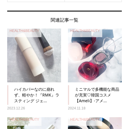
関連記事一覧
HEALTH&BEAUTY
HEALTH&BEAUTY
ハイカバーなのに崩れ
ミニマルで多機能な商品
ず、軽やか！『RMK』ラ
が充実♡韓国コスメ
スティング ジェ...
【Ameli】-アメ...
2023.12.26
2024.11.18
HEALTH&BEAUTY
HEALTH&BEAUTY