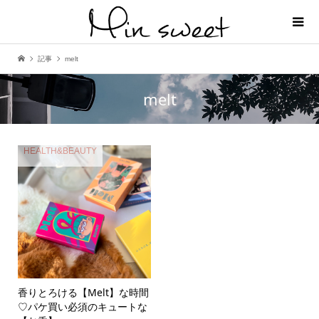
記事
melt
melt
HEALTH&BEAUTY
香りとろける【Melt】な時間
♡パケ買い必須のキュートな