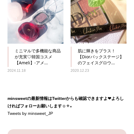
ミニマルで多機能な商品
肌に輝きをプラス！
が充実♡韓国コスメ
【Diorバックステージ】
【Ameli】-アメ...
のフェイスグロウ...
2024.11.18
2020.12.23
minsweetの最新情報はTwitterからも確認できますよ❤︎よろし
ければフォローお願いします☺︎✧₊
Tweets by minsweet_JP