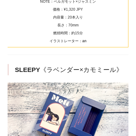
NOTE：ベルガモット×ジャスミン
価格：¥1,320 JPY
内容量：20本入り
長さ：70mm
燃焼時間：約15分
イラストレーター：
an
SLEEPY
《ラベンダー×カモミール》