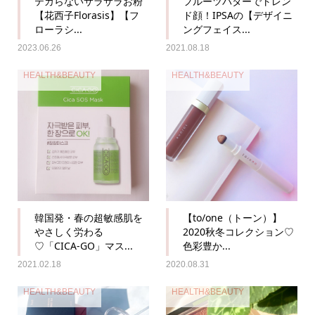
テカらないサラサラお粉
フルーツバターでトレン
【花西子Florasis】【フ
ド顔！IPSAの【デザイニ
ローラシ...
ングフェイス...
2023.06.26
2021.08.18
HEALTH&BEAUTY
HEALTH&BEAUTY
韓国発・春の超敏感肌を
【to/one（トーン）】
やさしく労わる
2020秋冬コレクション♡
♡「CICA-GO」マス...
色彩豊か...
2021.02.18
2020.08.31
HEALTH&BEAUTY
HEALTH&BEAUTY