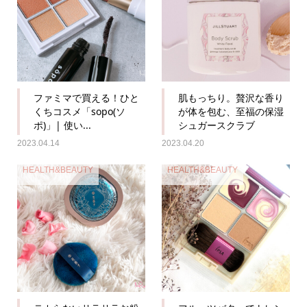
ファミマで買える！ひと
肌もっちり。贅沢な香り
くちコスメ「sopo(ソ
が体を包む、至福の保湿
ポ)」| 使い...
シュガースクラブ
2023.04.14
2023.04.20
HEALTH&BEAUTY
HEALTH&BEAUTY