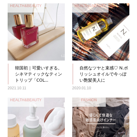
HEALTH&BEAUTY
HEALTH&BEAUTY
韓国初｜可愛いすぎる。
自然なツヤと束感♡ N.ポ
シネマティックなティン
リッシュオイルで今っぽ
トリップ「COL...
い艶髪美人に
2021.10.11
2020.01.10
HEALTH&BEAUTY
FASHION