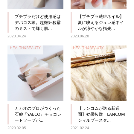
プチプラだけど使用感は
【プチプラ繊維ネイル】
デパコス級。超微細粒霧
夏に映えるジュレ感ネイ
のミストで輝く肌...
ルが涼やかな指先...
2020.04.24
2023.06.28
HEALTH&BEAUTY
HEALTH&BEAUTY
カカオのプロがつくった
【ランコムが送る新週
石鹸『YAECO』チョコレ
間】効果抜群！LANCOM
ートソープが...
シィルブースタ...
2020.02.05
2021.02.24