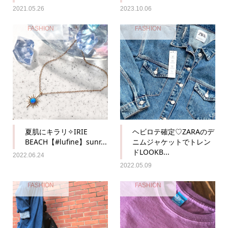
2021.05.26
2023.10.06
FASHION
FASHION
夏肌にキラリ✧IRIE
ヘビロテ確定♡ZARAのデ
BEACH【#lufine】sunr...
ニムジャケットでトレン
ドLOOKB...
2022.06.24
2022.05.09
FASHION
FASHION