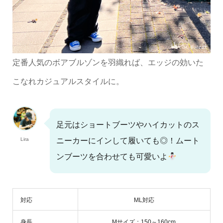
定番人気のボアブルゾンを羽織れば、エッジの効いた
こなれカジュアルスタイルに。
足元はショートブーツやハイカットのス
Lira
ニーカーにインして履いても◎！ムート
ンブーツを合わせても可愛いよ
対応
ML対応
身長
Mサイズ：150～160cm