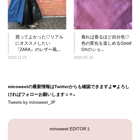
買ってよかった♡リアル
着れば着るほど自分色♡
にオススメしたい
色の変化を楽しめるGood
『ZARA』のレザー風...
Onのショ...
2020.11.25
2020.05.19
minsweetの最新情報はTwitterからも確認できますよ❤︎よろし
ければフォローお願いします☺︎✧₊
Tweets by minsweet_JP
minsweet EDITOR１