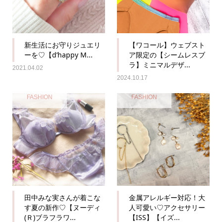
新生活にお守りジュエリ
【ワコール】ウェブスト
ーを♡【d’happy M...
ア限定の【シームレスブ
ラ】ミニマルデザ...
2021.04.02
2024.10.17
FASHION
FASHION
田中みな実さんが着こな
金属アレルギー対応！大
す夏の新作♡【ヌーディ
人可愛い♡アクセサリー
(Ｒ)ブラフラワ...
【ISS】【イズ...