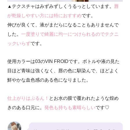
▲テクスチャはみずみずしくうるっとしています。
唇
が乾燥しやすい方には特におすすめ
です。
伸びが良くて、液がまだらになることもありませんで
した。
一度塗りで綺麗に均一につけられるのでテクニ
ックいらず
です。
使用カラーは03のVIN FROIDです。ボトルや液の見た
目ほど青味は強くなく、唇の色に馴染んで、ほどよく
鮮やかな血色感のある色になりました。
仕上がりはぷるん！
とお水の膜で覆われたような煌め
きのある口元に。
発色も持ちも素晴らしい
です♡