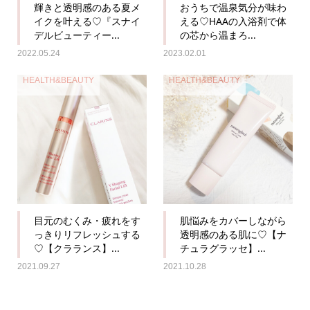
輝きと透明感のある夏メ
おうちで温泉気分が味わ
イクを叶える♡『スナイ
える♡HAAの入浴剤で体
デルビューティー...
の芯から温まろ...
2022.05.24
2023.02.01
HEALTH&BEAUTY
HEALTH&BEAUTY
目元のむくみ・疲れをす
肌悩みをカバーしながら
っきりリフレッシュする
透明感のある肌に♡【ナ
♡【クラランス】...
チュラグラッセ】...
2021.09.27
2021.10.28