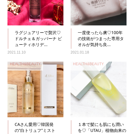
ラグジュアリーで贅沢♡
一度使ったら虜♡100年
ドルチェ＆ガッバーナ ビ
の技術がつまった専用タ
ューティホリデ...
オルが気持ち良...
2021.11.10
2021.01.18
HEALTH&BEAUTY
HEALTH&BEAUTY
CAさん愛用♡韓国発
１本で髪にも肌にも潤い
の“白トリュフ”ミスト
を♡「UTAU」植物由来の