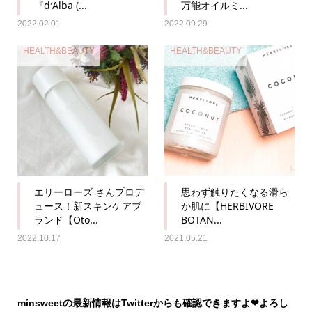
『d′Alba (...
万能オイルミ...
2022.02.01
2022.09.29
HEALTH&BEAUTY
HEALTH&BEAUTY
エリーローズ さんプロデ
思わず触りたくなる滑ら
ュース！新スキンケアブ
か肌に【HERBIVORE
ランド【Oto...
BOTAN...
2022.10.17
2021.05.21
minsweetの最新情報はTwitterからも確認できますよ❤︎よろし