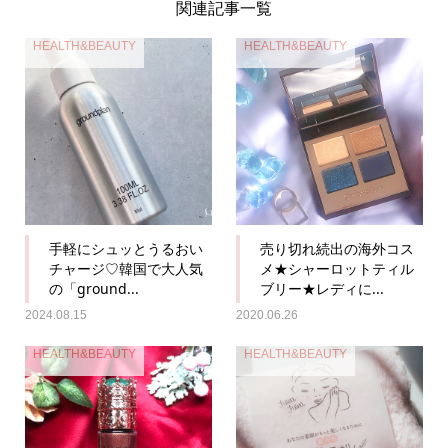
関連記事一覧
HEALTH&BEAUTY
HEALTH&BEAUTY
手軽にシュッとうるおい
売り切れ続出の海外コス
チャージ♡韓国で大人気
メ★シャーロットティル
の「ground...
ブリー★レディに...
2024.08.15
2020.06.26
HEALTH&BEAUTY
HEALTH&BEAUTY