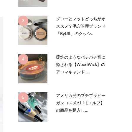
グローとマットどっちがオ
3
ススメ？毛穴管理ブランド
「ByUR」のクッシ...
暖炉のようなパチパチ音に
4
癒される【WoodWick】の
アロマキャンド...
アメリカ発のプチプラビー
5
ガンコスメe.l.f【エルフ】
の商品を購入し...