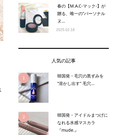
春の【M.A.C-マック-】が
贈る、唯一の”パーソナル
ヌ...
2025.02.18
人気の記事
韓国発・毛穴の黒ずみを
1
“溶かし出す” 毛穴...
ス
韓国発・アイドルまつげに
2
なれる水感マスカラ
『mude.』