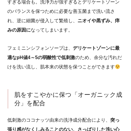
すぎる場合も。洗浄力が強すぎるとデリケートゾーン
のバランスを保つために必要な善玉菌まで洗い流さ
れ、逆に細菌が侵入して繁殖し、
ニオイや黒ずみ、痒
みの原因に
なってしまいます。
フェミニンシフォンソープは、
デリケートゾーンに最
適なpH値4～5の弱酸性で低刺激
のため、余分な汚れだ
けを洗い流し、肌本来の状態を保つことができます
肌をすこやかに保つ「オーガニック成
分」を配合
低刺激のココナッツ由来の洗浄成分配合により、
突っ
張り感がなくしみることのない、
さっぱりした洗い心