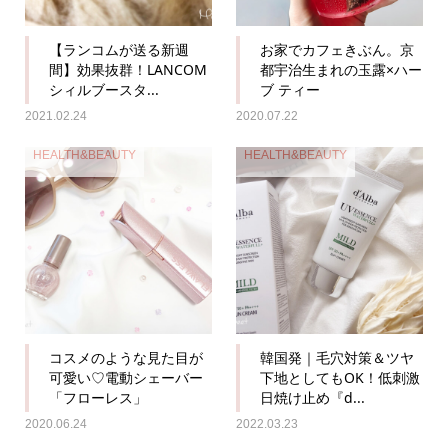
【ランコムが送る新週
お家でカフェきぶん。京
間】効果抜群！LANCOM
都宇治生まれの玉露×ハー
シィルブースタ...
ブ ティー
2021.02.24
2020.07.22
HEALTH&BEAUTY
HEALTH&BEAUTY
コスメのような見た目が
韓国発｜毛穴対策＆ツヤ
可愛い♡電動シェーバー
下地としてもOK！低刺激
「フローレス」
日焼け止め『d...
2020.06.24
2022.03.23