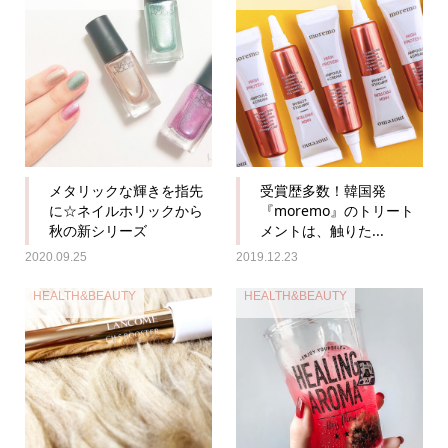
メタリックな輝きを指先
受賞歴多数！韓国発
に☆ネイルホリックから
『moremo』のトリート
秋の新シリーズ
メントは、触りた...
2020.09.25
2019.12.23
HEALTH&BEAUTY
HEALTH&BEAUTY