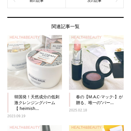
関連記事一覧
HEALTH&BEAUTY
HEALTH&BEAUTY
韓国発！天然成分の低刺
春の【M.A.C-マック-】が
激クレンジングバーム
贈る、唯一の”パー...
【 heimish...
2025.02.18
2023.09.19
HEALTH&BEAUTY
HEALTH&BEAUTY